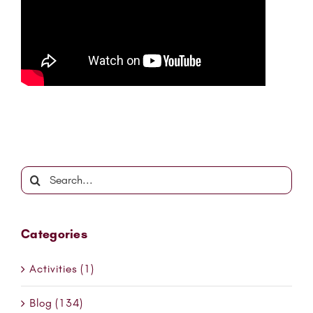
Leave A Comment
You must be
logged in
to post a comment.
Search
for:
Categories
Activities (1)
Blog (134)