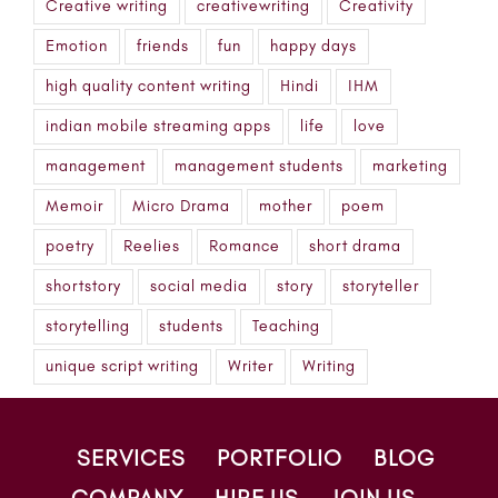
Creative writing
creativewriting
Creativity
Emotion
friends
fun
happy days
high quality content writing
Hindi
IHM
indian mobile streaming apps
life
love
management
management students
marketing
Memoir
Micro Drama
mother
poem
poetry
Reelies
Romance
short drama
shortstory
social media
story
storyteller
storytelling
students
Teaching
unique script writing
Writer
Writing
SERVICES
PORTFOLIO
BLOG
COMPANY
HIRE US
JOIN US