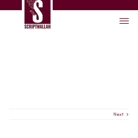
Skip
Scriptwallah
to
content
Next